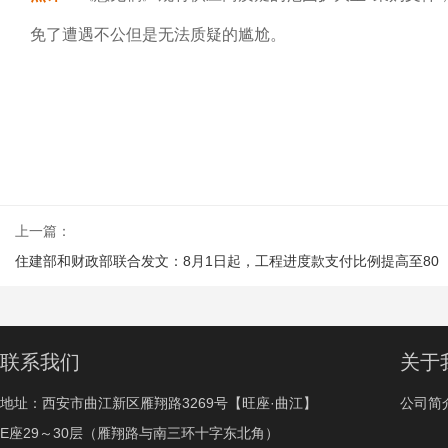
免了遭遇不公但是无法质疑的尴尬。
上一篇：
住建部和财政部联合发文：8月1日起，工程进度款支付比例提高至80
联系我们
关于
地址：西安市曲江新区雁翔路3269号【旺座·曲江】
公司简
E座29～30层（雁翔路与南三环十字东北角）